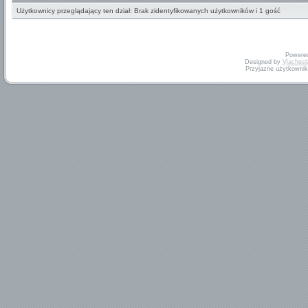
Użytkownicy przeglądający ten dział: Brak zidentyfikowanych użytkowników i 1 gość
Powere
Designed by
Vjachesl
Przyjazne użytkowni