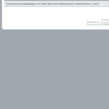
Użytkownicy przeglądający ten dział: Brak zidentyfikowanych użytkowników i 1 gość
Powere
Designed by
Vjachesl
Przyjazne użytkowni