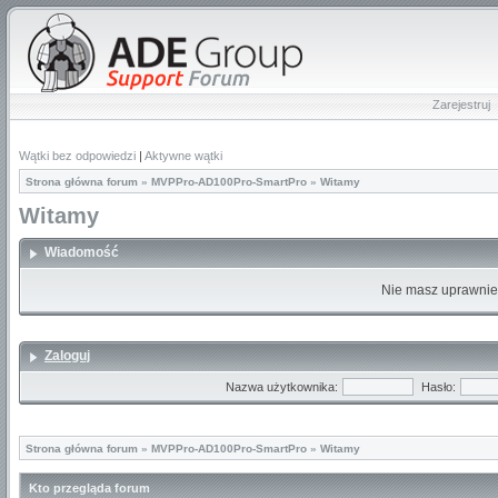
Zarejestruj
Wątki bez odpowiedzi
|
Aktywne wątki
Strona główna forum
»
MVPPro-AD100Pro-SmartPro
»
Witamy
Witamy
Wiadomość
Nie masz uprawnień
Zaloguj
Nazwa użytkownika:
Hasło:
Strona główna forum
»
MVPPro-AD100Pro-SmartPro
»
Witamy
Kto przegląda forum